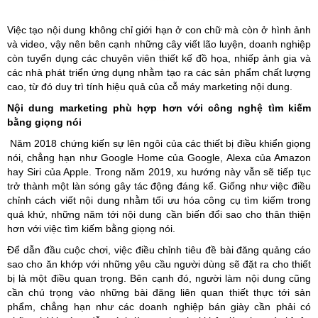
Việc tạo nội dung không chỉ giới hạn ở con chữ mà còn ở hình ảnh
và video, vậy nên bên cạnh những cây viết lão luyện, doanh nghiệp
còn tuyển dụng các chuyên viên thiết kế đồ họa, nhiếp ảnh gia và
các nhà phát triển ứng dụng nhằm tạo ra các sản phẩm chất lượng
cao, từ đó duy trì tính hiệu quả của cỗ máy marketing nội dung.
Nội dung marketing phù hợp hơn với công nghệ tìm kiếm
bằng giọng nói
Năm 2018 chứng kiến sự lên ngôi của các thiết bị điều khiển giọng
nói, chẳng hạn như Google Home của Google, Alexa của Amazon
hay Siri của Apple. Trong năm 2019, xu hướng này vẫn sẽ tiếp tục
trở thành một làn sóng gây tác động đáng kể. Giống như việc điều
chỉnh cách viết nội dung nhằm tối ưu hóa công cụ tìm kiếm trong
quá khứ, những năm tới nội dung cần biến đổi sao cho thân thiện
hơn với việc tìm kiếm bằng giọng nói.
Để dẫn đầu cuộc chơi, việc điều chỉnh tiêu đề bài đăng quảng cáo
sao cho ăn khớp với những yêu cầu người dùng sẽ đặt ra cho thiết
bị là một điều quan trọng. Bên cạnh đó, người làm nội dung cũng
cần chú trọng vào những bài đăng liên quan thiết thực tới sản
phẩm, chẳng hạn như các doanh nghiệp bán giày cần phải có