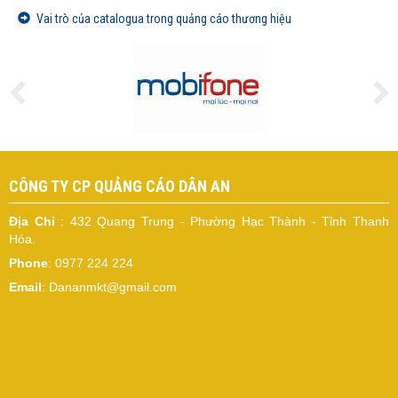
Vai trò của catalogua trong quảng cáo thương hiệu
CÔNG TY CP QUẢNG CÁO DÂN AN
Địa Chỉ
: 432 Quang Trung - Phường Hạc Thành - Tỉnh Thanh
Hóa.
Phone
: 0977 224 224
Email
: Dananmkt@gmail.com