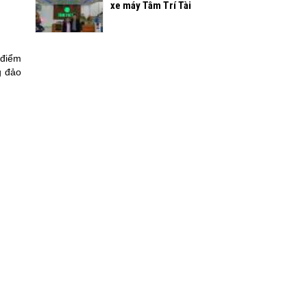
xe máy Tâm Trí Tài
 điểm
g đảo