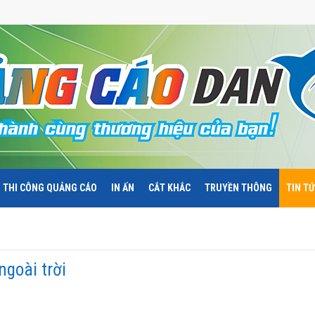
THI CÔNG QUẢNG CÁO
IN ẤN
CẮT KHẮC
TRUYỀN THÔNG
TIN T
ngoài trời