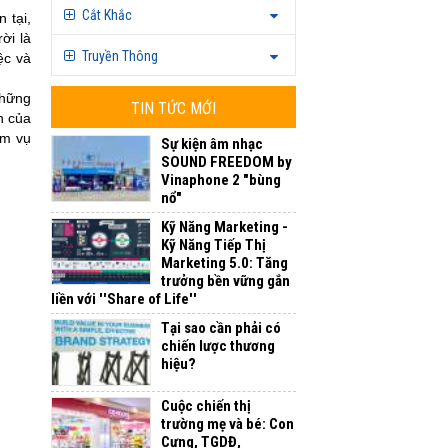
Cắt Khắc
 tại,
ời là
Truyền Thông
ệc và
những
TIN TỨC MỚI
h của
ệm vụ
Sự kiện âm nhạc
SOUND FREEDOM by
Vinaphone 2 "bùng
nổ"
Kỹ Năng Marketing -
Kỹ Năng Tiếp Thị
Marketing 5.0: Tăng
trưởng bền vững gắn
liền với ''Share of Life''
Tại sao cần phải có
chiến lược thương
hiệu?
Cuộc chiến thị
trường mẹ và bé: Con
Cưng, TGDĐ,