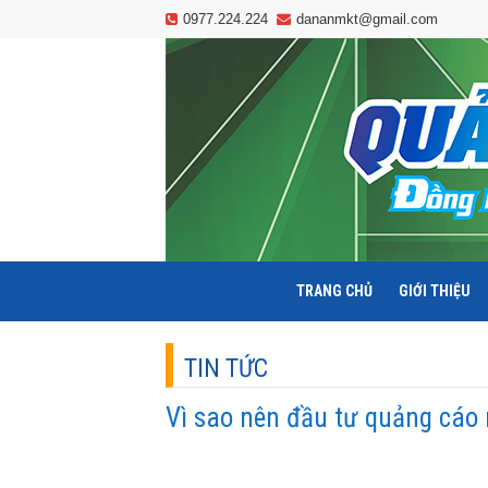
0977.224.224
dananmkt@gmail.com
TRANG CHỦ
GIỚI THIỆU
TIN TỨC
Vì sao nên đầu tư quảng cáo 