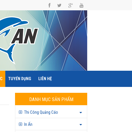
ỨC
TUYỂN DỤNG
LIÊN HỆ
DANH MỤC SẢN PHẨM
Thi Công Quảng Cáo
In Ấn