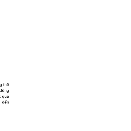
g thể
 đông
t quả
m đến