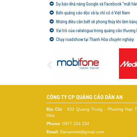
Dự báo khả năng Google và Facebook "mất hàng
Biển quảng cáo độc và lạ chỉ có ở Việt Nam
Những điều cần biết về phong thủy khi làm bản
Vai trò của catalogua trong quảng cáo thương 
Chạy roadshow tại Thanh Hóa chuyên nghiệp
CÔNG TY CP QUẢNG CÁO DÂN AN
Địa Chỉ
: 432 Quang Trung - Phường Hạc T
Hóa.
Phone
: 0977 224 224
Email
: Dananmkt@gmail.com