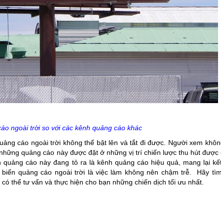
áo ngoài trời so với các kênh quảng cáo khác
ảng cáo ngoài trời không thể bật lên và tắt đi được. Người xem khôn
hững quảng cáo này được đặt ở những vị trí chiến lược thu hút được
 quảng cáo này đang tỏ ra là kênh quảng cáo hiệu quả, mang lại kế
 biển quảng cáo ngoài trời là việc làm không nên chậm trễ. Hãy tì
có thể tư vấn và thực hiện cho bạn những chiến dịch tối ưu nhất.