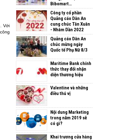
Bibomart…
Công ty cổ phần
Quảng cáo Dân An
cung chúc Tân Xuân
o.
Với
- Nhâm Dần 2022
 công
Quảng cáo Dân An
chúc mừng ngày
Quốc tế Phụ Nữ 8/3
Maritime Bank chính
thức thay đổi nhận
diện thương hiệu
Valentine và những
điều thú vị
Nội dung Marketing
trong năm 2019 sẽ
có gì?
Khai trương cửa hàng