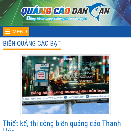
MENU
BIỂN QUẢNG CÁO BẠT
Thiết kế, thi công biển quảng cáo Thanh