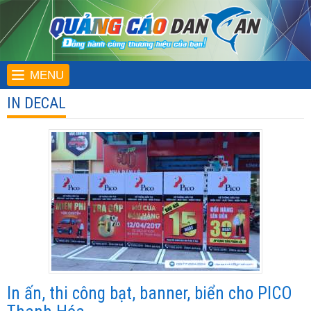
MENU
IN DECAL
In ấn, thi công bạt, banner, biển cho PICO