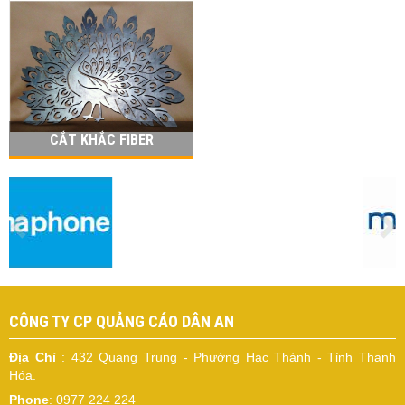
CẮT KHẮC FIBER
CÔNG TY CP QUẢNG CÁO DÂN AN
Địa Chỉ
: 432 Quang Trung - Phường Hạc Thành - Tỉnh Thanh
Hóa.
Phone
: 0977 224 224