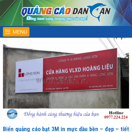
MENU
Biển quảng cáo bạt 3M in mực dầu bền – đẹp – tiết