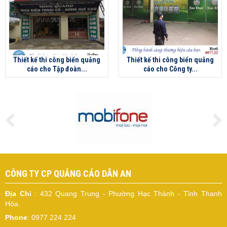
Thiết kế thi công biển quảng
Thiết kế thi công biển quảng
cáo cho Tập đoàn...
cáo cho Công ty...
CÔNG TY CP QUẢNG CÁO DÂN AN
Địa Chỉ
: 432 Quang Trung - Phường Hạc Thành - Tỉnh Thanh
Hóa.
Phone
: 0977 224 224