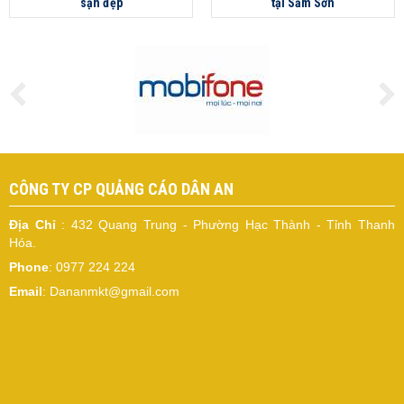
sạn đẹp
tại Sầm Sơn
CÔNG TY CP QUẢNG CÁO DÂN AN
Địa Chỉ
: 432 Quang Trung - Phường Hạc Thành - Tỉnh Thanh
Hóa.
Phone
: 0977 224 224
Email
: Dananmkt@gmail.com