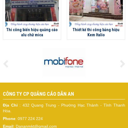
Thi công biển hiệu quảng cáo
Thiết kế thi công bảng hiệu
alu chữ mica
Kem Italio
CÔNG TY CP QUẢNG CÁO DÂN AN
Địa Chỉ
: 432 Quang Trung - Phường Hạc Thành - Tỉnh Thanh
Hóa.
Phone
: 0977 224 224
Email
: Dananmkt@gmail.com